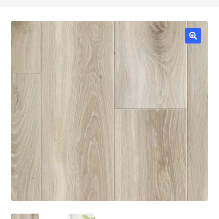
HOME
FSC
MADERAS
MOLDURAS
TABLEROS
BRICO/SHOP
RESTAURA
Política de precios