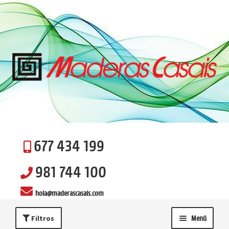
Ir
Ir
a
al
la
contenido
navegación
677 434 199
981 744 100
hola@maderascasais.com
Filtros
Menú