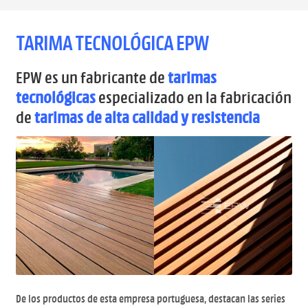
HOME
TARIMA TECNOLÓGICA EPW
FSC
EPW es un fabricante de
tarimas
MADERAS
tecnológicas
especializado en la fabricación
de
tarimas de alta calidad y resistencia
MOLDURAS
TABLEROS
BRICO/SHOP
RESTAURA
Política de precios
De los productos de esta empresa portuguesa, destacan las series