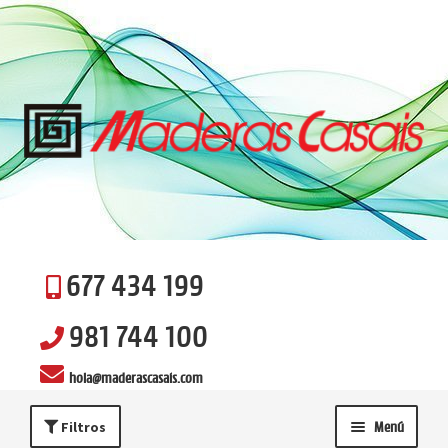
Ir
Ir
a
al
la
contenido
navegación
677 434 199
981 744 100
hola@maderascasais.com
Filtros
Menú