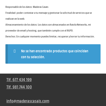
Responsable de los datos: Maderas Casais
Finalidad: poder contestar a tu mensaje y gestionar la solicitud de servicios que se
realizan en la web.
Almacenamiento de los datos: Los datos son almacenados en Raiola Networks, mi
proveedor de email y hosting, que también cumple con el RGPD.
Derechos: En cualquier momento puedes limitar, recuperar y borrar tu información.
No se han encontrado productos que coincidan
con tu selección.
Tlf. 677 434 199
Tlf. 981 744 100
info@maderascasais.com