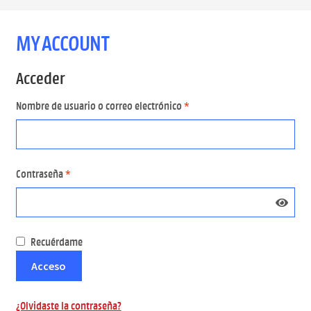
HOME
MY ACCOUNT
FSC
Acceder
MADERAS
Obligatorio
Nombre de usuario o correo electrónico
*
MOLDURAS
TABLEROS
Obligatorio
Contraseña
*
BRICO/SHOP
RESTAURA
Recuérdame
Acceso
Política de precios
¿Olvidaste la contraseña?