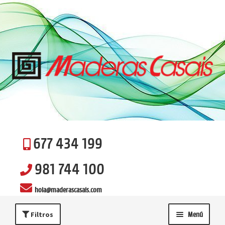
Ir
Ir
a
al
la
contenido
navegación
677 434 199
981 744 100
hola@maderascasais.com
Filtros
Menú