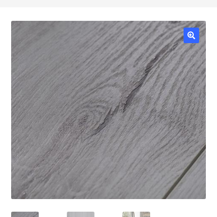
HOME
FSC
MADERAS
MOLDURAS
TABLEROS
BRICO/SHOP
RESTAURA
Política de precios