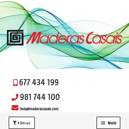
Ir
Ir
a
al
la
contenido
navegación
677 434 199
981 744 100
hola@maderascasais.com
Filtros
Menú