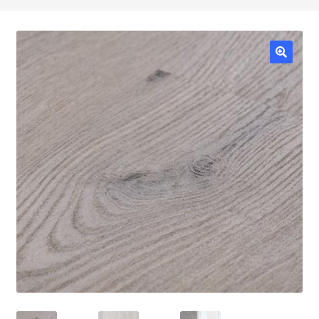
HOME
FSC
MADERAS
MOLDURAS
TABLEROS
BRICO/SHOP
RESTAURA
Política de precios