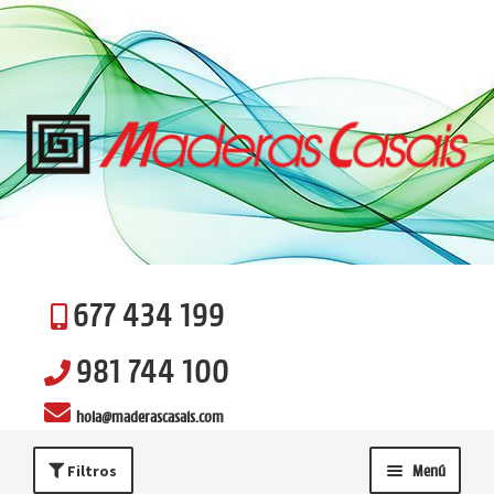
Ir
Ir
a
al
la
contenido
navegación
677 434 199
981 744 100
hola@maderascasais.com
Filtros
Menú