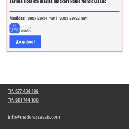
Tarima flotante maciza Junckers Roble Nordic Classic
Medidas:
1890x129x14 mm | 1830x129x22 mm
¡Lo quiero!
Tlf. 677 434 199
Tlf. 981 744 100
info@maderascasais.com