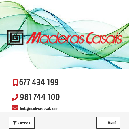
Ir
Ir
a
al
la
contenido
navegación
677 434 199
981 744 100
hola@maderascasais.com
Filtros
Menú