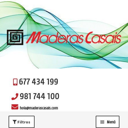
Ir
Ir
a
al
la
contenido
navegación
677 434 199
981 744 100
hola@maderascasais.com
Filtros
Menú