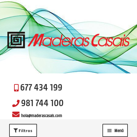
Ir
Ir
a
al
la
contenido
navegación
677 434 199
981 744 100
hola@maderascasais.com
Filtros
Menú