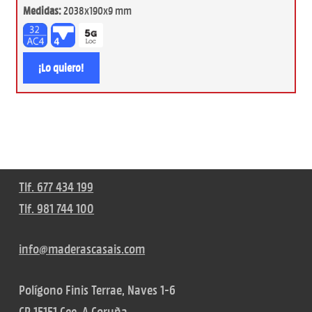
Medidas:
2038x190x9 mm
¡Lo quiero!
Tlf. 677 434 199
Tlf. 981 744 100
info@maderascasais.com
Polígono Finis Terrae, Naves 1-6
CP 15151 Cee, A Coruña