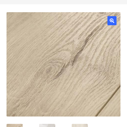
HOME
FSC
MADERAS
MOLDURAS
TABLEROS
BRICO/SHOP
RESTAURA
Política de precios